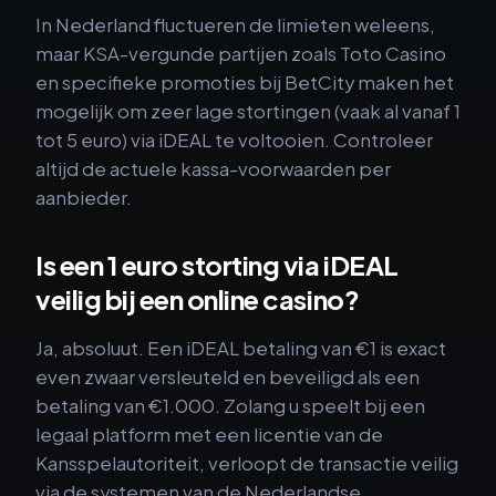
In Nederland fluctueren de limieten weleens,
maar KSA-vergunde partijen zoals Toto Casino
en specifieke promoties bij BetCity maken het
mogelijk om zeer lage stortingen (vaak al vanaf 1
tot 5 euro) via iDEAL te voltooien. Controleer
altijd de actuele kassa-voorwaarden per
aanbieder.
Is een 1 euro storting via iDEAL
veilig bij een online casino?
Ja, absoluut. Een iDEAL betaling van €1 is exact
even zwaar versleuteld en beveiligd als een
betaling van €1.000. Zolang u speelt bij een
legaal platform met een licentie van de
Kansspelautoriteit, verloopt de transactie veilig
via de systemen van de Nederlandse