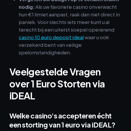
nodig:
Als uw favoriete casino onverwacht
hun €1 limiet aanpast, raak dan niet direct in
paniek. Voor slechts iets meer kunt u al
terecht bij een uiterst soepel opererend
casino 10 euro deposit ideal
waar u ook
verzekerd bent van veilige
spelomstandigheden.
Veelgestelde Vragen
over 1 Euro Storten via
iDEAL
Welke casino's accepteren écht
een storting van 1 euro via iDEAL?