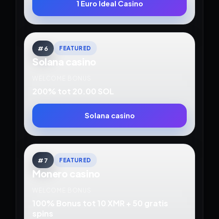
1 Euro Ideal Casino
#6
FEATURED
Solana casino
WELCOME BONUS
200% tot 20.00 SOL
Solana casino
#7
FEATURED
Monero casino
WELCOME BONUS
100% Bonus tot 10 XMR + 50 gratis
spins