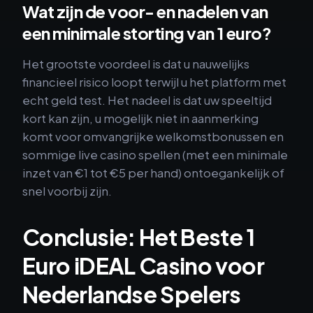
Wat zijn de voor- en nadelen van
een minimale storting van 1 euro?
Het grootste voordeel is dat u nauwelijks
financieel risico loopt terwijl u het platform met
echt geld test. Het nadeel is dat uw speeltijd
kort kan zijn, u mogelijk niet in aanmerking
komt voor omvangrijke welkomstbonussen en
sommige live casino spellen (met een minimale
inzet van €1 tot €5 per hand) ontoegankelijk of
snel voorbij zijn.
Conclusie: Het Beste 1
Euro iDEAL Casino voor
Nederlandse Spelers