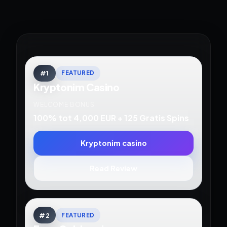
#1
FEATURED
Kryptonim Casino
WELCOME BONUS
100% tot 4,000 EUR + 125 Gratis Spins
Kryptonim casino
Read Review
#2
FEATURED