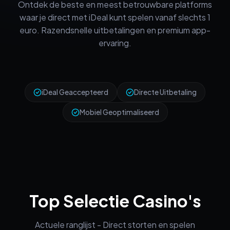
Ontdek de beste en meest betrouwbare platforms
waar je direct met iDeal kunt spelen vanaf slechts 1
euro. Razendsnelle uitbetalingen en premium app-
ervaring.
iDeal Geaccepteerd
Directe Uitbetaling
Mobiel Geoptimaliseerd
Top Selectie Casino's
Actuele ranglijst - Direct storten en spelen