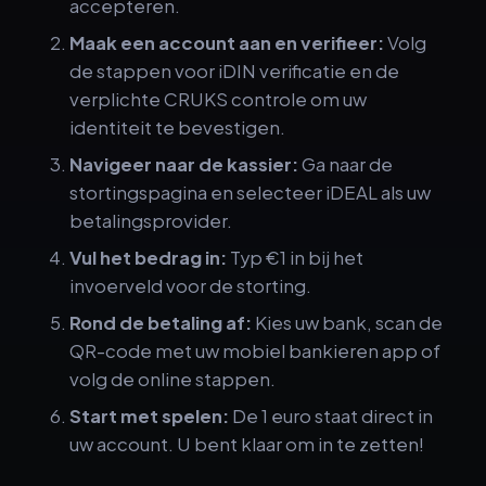
accepteren.
Maak een account aan en verifieer:
Volg
de stappen voor iDIN verificatie en de
verplichte CRUKS controle om uw
identiteit te bevestigen.
Navigeer naar de kassier:
Ga naar de
stortingspagina en selecteer iDEAL als uw
betalingsprovider.
Vul het bedrag in:
Typ €1 in bij het
invoerveld voor de storting.
Rond de betaling af:
Kies uw bank, scan de
QR-code met uw mobiel bankieren app of
volg de online stappen.
Start met spelen:
De 1 euro staat direct in
uw account. U bent klaar om in te zetten!