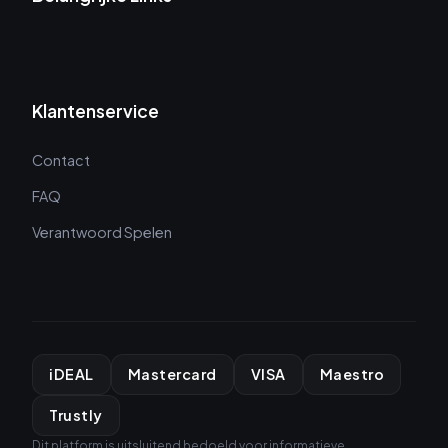
Klantenservice
Contact
FAQ
Verantwoord Spelen
iDEAL
Mastercard
VISA
Maestro
Trustly
Dit platform is uitsluitend bedoeld voor informatieve