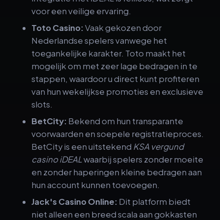
voor een veilige ervaring.
Toto Casino:
Vaak gekozen door
Nederlandse spelers vanwege het
toegankelijke karakter. Toto maakt het
mogelijk om met zeer lage bedragen in te
stappen, waardoor u direct kunt profiteren
van hun wekelijkse promoties en exclusieve
slots.
BetCity:
Bekend om hun transparante
voorwaarden en soepele registratieproces.
BetCity is een uitstekend
KSA vergund
casino iDEAL
waarbij spelers zonder moeite
en zonder haperingen kleine bedragen aan
hun account kunnen toevoegen.
Jack's Casino Online:
Dit platform biedt
niet alleen een breed scala aan gokkasten