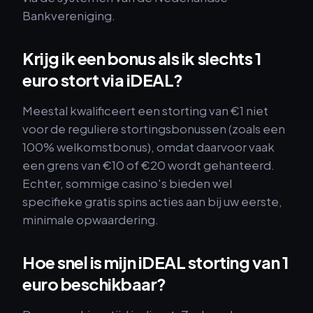
Bankvereniging.
Krijg ik een bonus als ik slechts 1
euro stort via iDEAL?
Meestal kwalificeert een storting van €1 niet
voor de reguliere stortingsbonussen (zoals een
100% welkomstbonus), omdat daarvoor vaak
een grens van €10 of €20 wordt gehanteerd.
Echter, sommige casino's bieden wel
specifieke gratis spins acties aan bij uw eerste,
minimale opwaardering.
Hoe snel is mijn iDEAL storting van 1
euro beschikbaar?