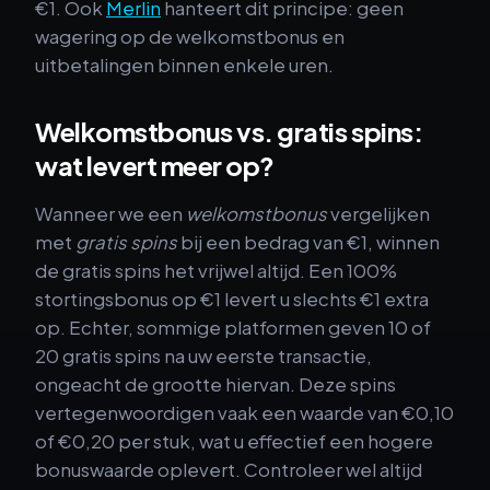
€1. Ook
Merlin
hanteert dit principe: geen
wagering op de welkomstbonus en
uitbetalingen binnen enkele uren.
Welkomstbonus vs. gratis spins:
wat levert meer op?
Wanneer we een
welkomstbonus
vergelijken
met
gratis spins
bij een bedrag van €1, winnen
de gratis spins het vrijwel altijd. Een 100%
stortingsbonus op €1 levert u slechts €1 extra
op. Echter, sommige platformen geven 10 of
20 gratis spins na uw eerste transactie,
ongeacht de grootte hiervan. Deze spins
vertegenwoordigen vaak een waarde van €0,10
of €0,20 per stuk, wat u effectief een hogere
bonuswaarde oplevert. Controleer wel altijd