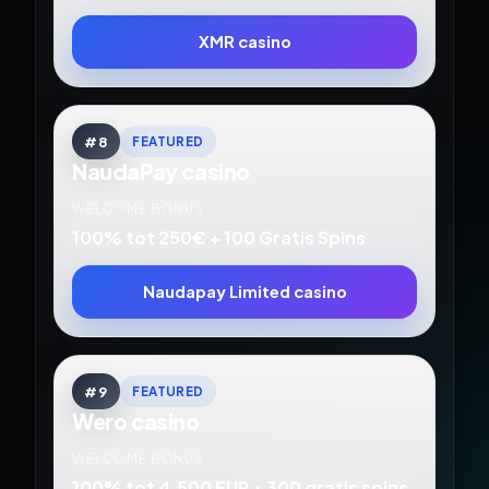
XMR casino
#8
FEATURED
NaudaPay casino
WELCOME BONUS
100% tot 250€ + 100 Gratis Spins
Naudapay Limited casino
#9
FEATURED
Wero casino
WELCOME BONUS
100% tot 4.500 EUR + 300 gratis spins